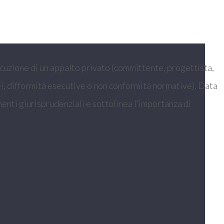
secuzione di un appalto privato (committente, progettista,
nei, difformità esecutive o non conformità normative). Data
amenti giurisprudenziali e sottolinea l’importanza di