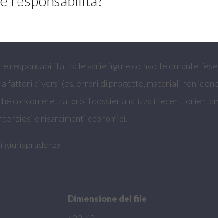
e responsabilità?
lle responsabilità tra le varie figure coinvolte durante l’e
a fattori diversi (es. errori di progetto, materiali non ido
nche concorrere tra loro il dossier analizza i recenti orient
ntenziosi e risarcimenti economici.
i giurisprudenza
Dimensione del file