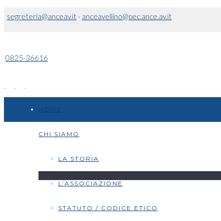
segreteria@anceav.it
-
anceavellino@pec.ance.av.it
0825-36616
HOME
CHI SIAMO
LA STORIA
L’ASSOCIAZIONE
STATUTO / CODICE ETICO