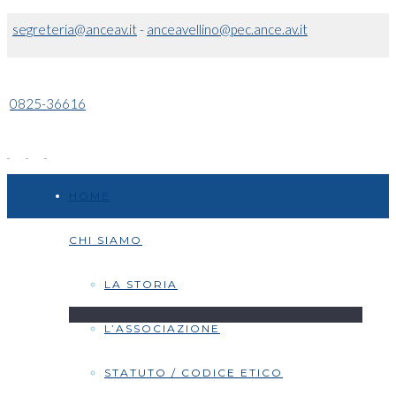
segreteria@anceav.it
-
anceavellino@pec.ance.av.it
0825-36616
HOME
CHI SIAMO
LA STORIA
L’ASSOCIAZIONE
STATUTO / CODICE ETICO