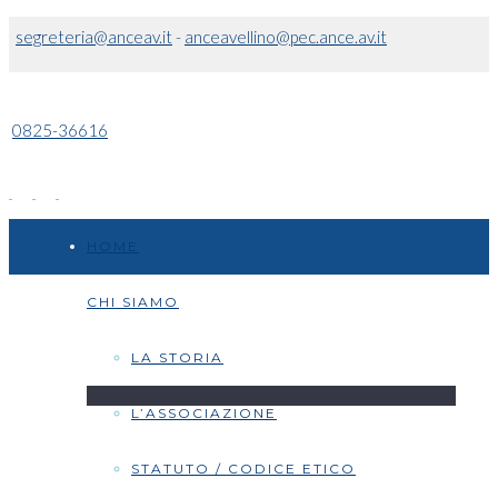
segreteria@anceav.it
-
anceavellino@pec.ance.av.it
0825-36616
HOME
CHI SIAMO
LA STORIA
L’ASSOCIAZIONE
STATUTO / CODICE ETICO