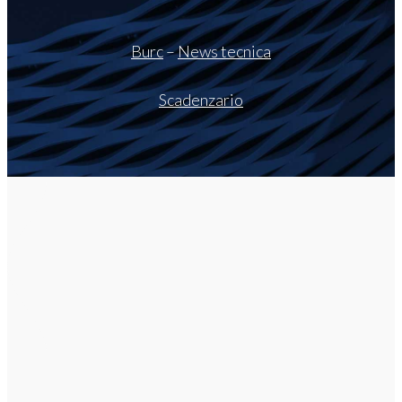
Burc
–
News tecnica
Scadenzario