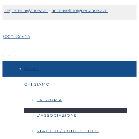
segreteria@anceav.it
-
anceavellino@pec.ance.av.it
0825-36616
HOME
CHI SIAMO
LA STORIA
L’ASSOCIAZIONE
STATUTO / CODICE ETICO