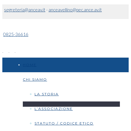
segreteria@anceav.it
-
anceavellino@pec.ance.av.it
0825-36616
HOME
CHI SIAMO
LA STORIA
L’ASSOCIAZIONE
STATUTO / CODICE ETICO