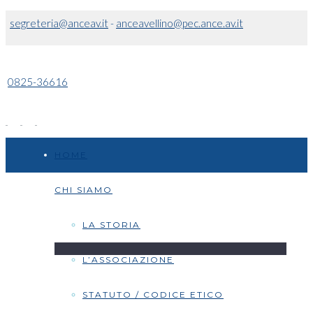
segreteria@anceav.it
-
anceavellino@pec.ance.av.it
0825-36616
HOME
CHI SIAMO
LA STORIA
L’ASSOCIAZIONE
STATUTO / CODICE ETICO