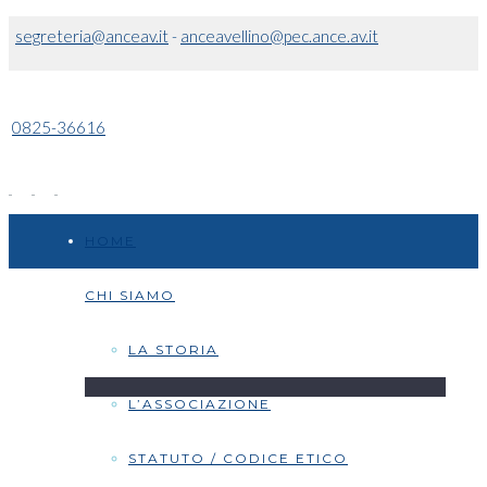
segreteria@anceav.it
-
anceavellino@pec.ance.av.it
0825-36616
HOME
CHI SIAMO
LA STORIA
L’ASSOCIAZIONE
STATUTO / CODICE ETICO