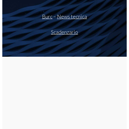
Burc
–
News tecnica
Scadenzario