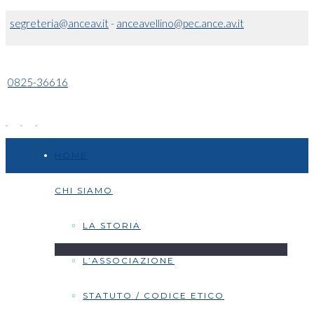
segreteria@anceav.it
-
anceavellino@pec.ance.av.it
0825-36616
HOME
CHI SIAMO
LA STORIA
L’ASSOCIAZIONE
STATUTO / CODICE ETICO