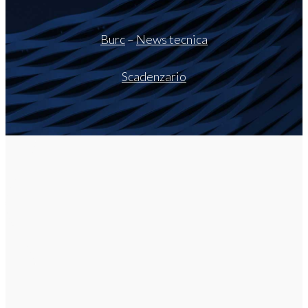
Burc
–
News tecnica
Scadenzario