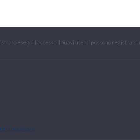
gistrato esegui l'accesso. I nuovi utenti possono registrarsi
are la password