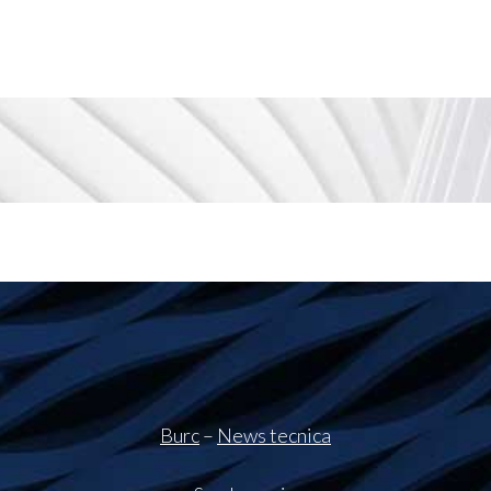
Burc
–
News tecnica