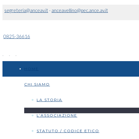
segreteria@anceav.it
-
anceavellino@pec.ance.av.it
0825-36616
HOME
CHI SIAMO
LA STORIA
L’ASSOCIAZIONE
STATUTO / CODICE ETICO