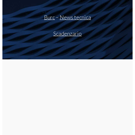
Burc
–
News tecnica
Scadenzario