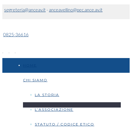
segreteria@anceav.it
-
anceavellino@pec.ance.av.it
0825-36616
HOME
CHI SIAMO
LA STORIA
L’ASSOCIAZIONE
STATUTO / CODICE ETICO