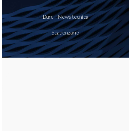
Burc
–
News tecnica
Scadenzario