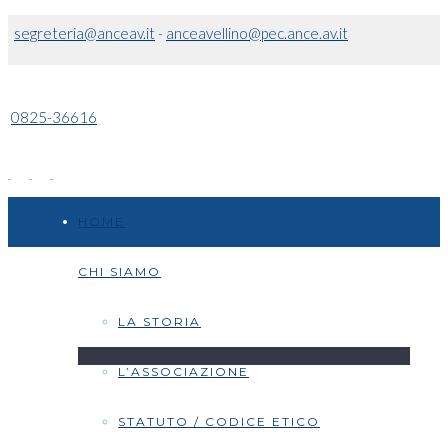
segreteria@anceav.it
-
anceavellino@pec.ance.av.it
0825-36616
HOME
CHI SIAMO
LA STORIA
L’ASSOCIAZIONE
STATUTO / CODICE ETICO