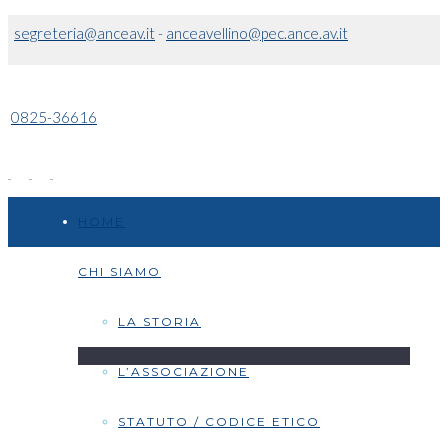
segreteria@anceav.it
-
anceavellino@pec.ance.av.it
0825-36616
HOME
CHI SIAMO
LA STORIA
L’ASSOCIAZIONE
STATUTO / CODICE ETICO