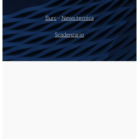
Burc
–
News tecnica
Scadenzario