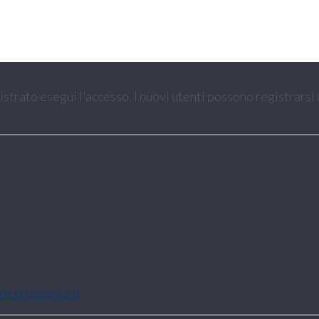
gistrato esegui l'accesso. I nuovi utenti possono registrarsi
are la password