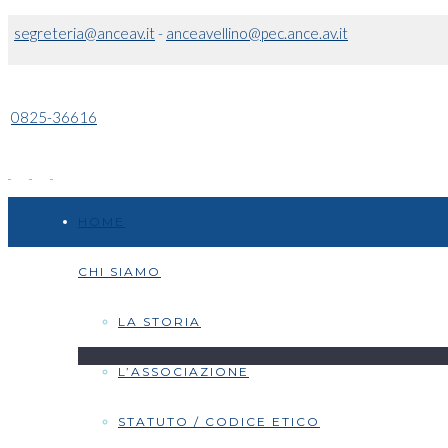
segreteria@anceav.it
-
anceavellino@pec.ance.av.it
0825-36616
HOME
CHI SIAMO
LA STORIA
L’ASSOCIAZIONE
STATUTO / CODICE ETICO