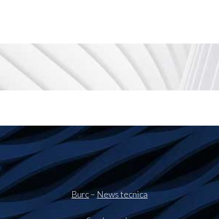
Burc
–
News tecnica