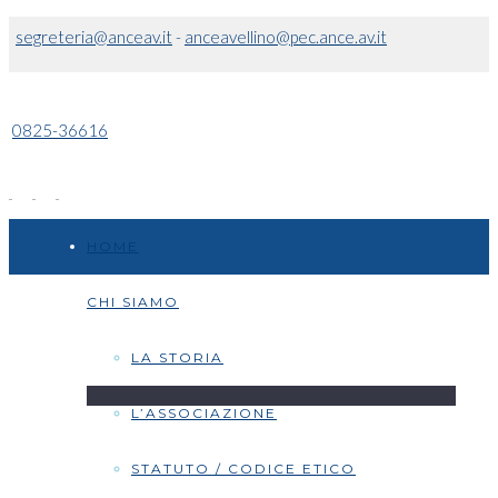
segreteria@anceav.it
-
anceavellino@pec.ance.av.it
0825-36616
HOME
CHI SIAMO
LA STORIA
L’ASSOCIAZIONE
STATUTO / CODICE ETICO