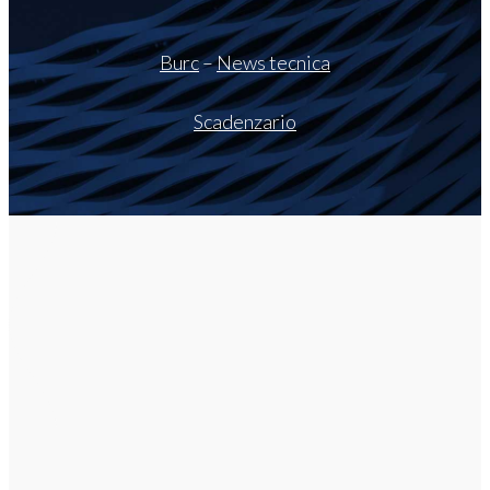
Burc
–
News tecnica
Scadenzario