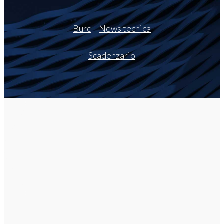
Burc
–
News tecnica
Scadenzario