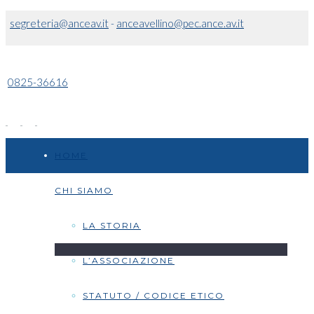
segreteria@anceav.it
-
anceavellino@pec.ance.av.it
0825-36616
HOME
CHI SIAMO
LA STORIA
L’ASSOCIAZIONE
STATUTO / CODICE ETICO