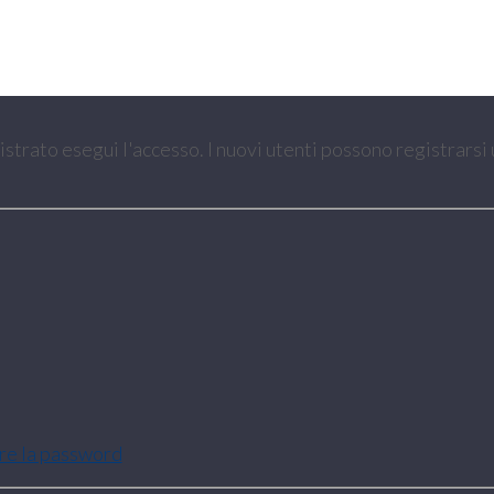
gistrato esegui l'accesso. I nuovi utenti possono registrarsi
are la password