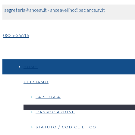
segreteria@anceav.it
-
anceavellino@pec.ance.av.it
0825-36616
HOME
CHI SIAMO
LA STORIA
L’ASSOCIAZIONE
STATUTO / CODICE ETICO