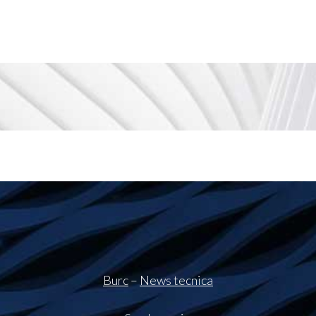
Burc
–
News tecnica