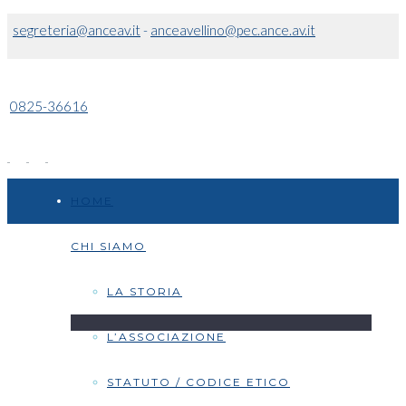
segreteria@anceav.it
-
anceavellino@pec.ance.av.it
0825-36616
HOME
CHI SIAMO
LA STORIA
L’ASSOCIAZIONE
STATUTO / CODICE ETICO