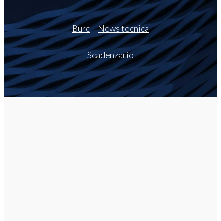
Burc
–
News tecnica
Scadenzario