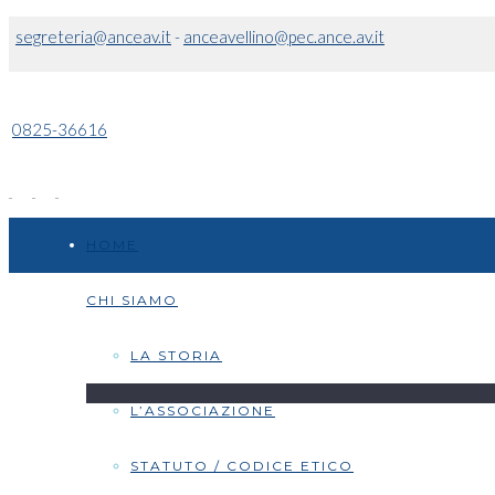
segreteria@anceav.it
-
anceavellino@pec.ance.av.it
0825-36616
HOME
CHI SIAMO
LA STORIA
L’ASSOCIAZIONE
STATUTO / CODICE ETICO