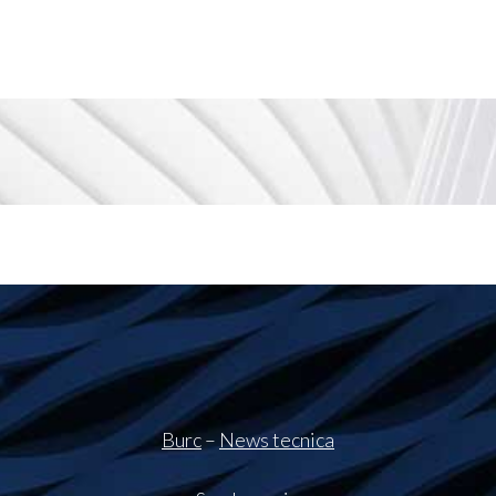
Burc
–
News tecnica