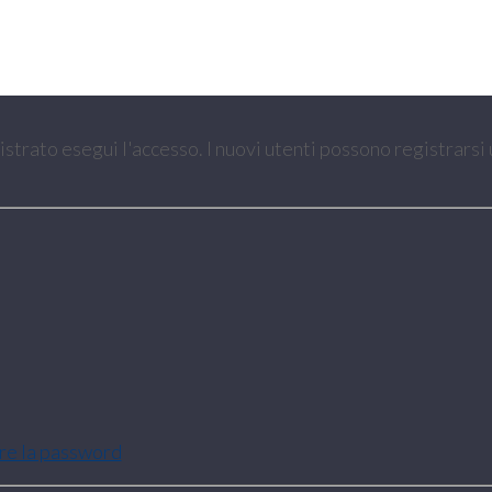
gistrato esegui l'accesso. I nuovi utenti possono registrarsi
are la password