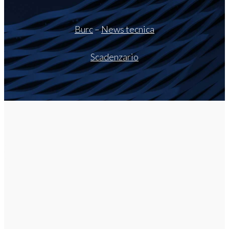
Burc
–
News tecnica
Scadenzario