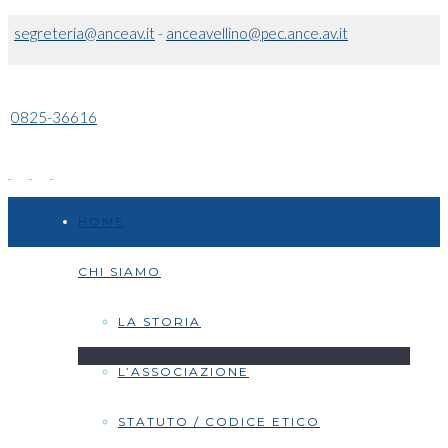
segreteria@anceav.it
-
anceavellino@pec.ance.av.it
0825-36616
HOME
CHI SIAMO
LA STORIA
L’ASSOCIAZIONE
STATUTO / CODICE ETICO