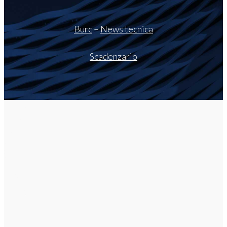
Burc
–
News tecnica
Scadenzario