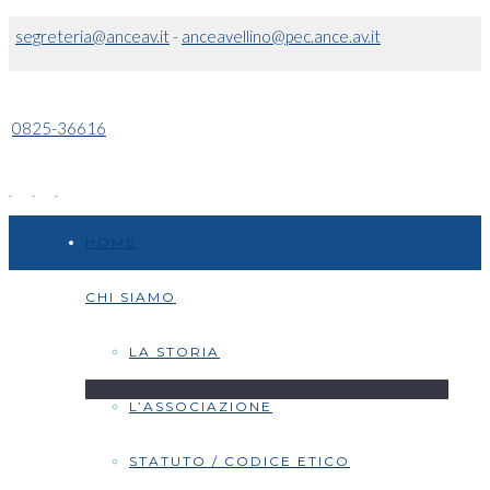
segreteria@anceav.it
-
anceavellino@pec.ance.av.it
0825-36616
HOME
CHI SIAMO
LA STORIA
L’ASSOCIAZIONE
STATUTO / CODICE ETICO