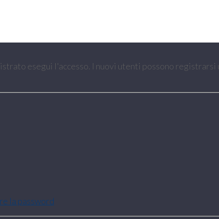
gistrato esegui l'accesso. I nuovi utenti possono registrarsi
are la password