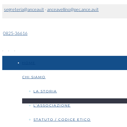
segreteria@anceav.it
-
anceavellino@pec.ance.av.it
0825-36616
HOME
CHI SIAMO
LA STORIA
L’ASSOCIAZIONE
STATUTO / CODICE ETICO