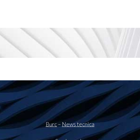
Burc
–
News tecnica