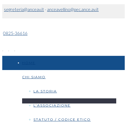
segreteria@anceav.it
-
anceavellino@pec.ance.av.it
0825-36616
HOME
CHI SIAMO
LA STORIA
L’ASSOCIAZIONE
STATUTO / CODICE ETICO