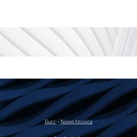
Burc
–
News tecnica