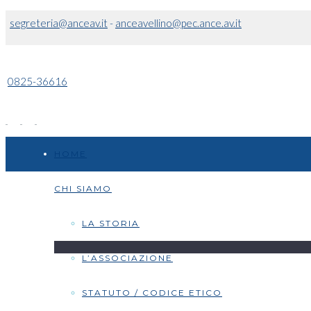
segreteria@anceav.it
-
anceavellino@pec.ance.av.it
0825-36616
HOME
CHI SIAMO
LA STORIA
L’ASSOCIAZIONE
STATUTO / CODICE ETICO