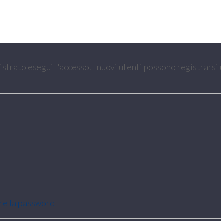
gistrato esegui l'accesso. I nuovi utenti possono registrarsi
are la password