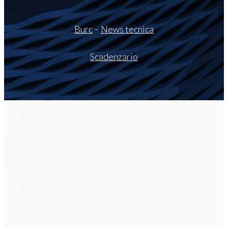
Burc
–
News tecnica
Scadenzario