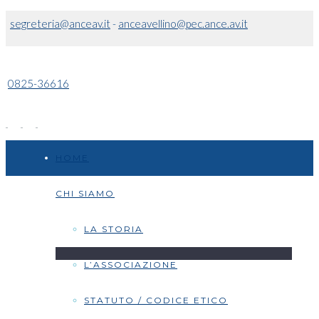
segreteria@anceav.it
-
anceavellino@pec.ance.av.it
0825-36616
HOME
CHI SIAMO
LA STORIA
L’ASSOCIAZIONE
STATUTO / CODICE ETICO