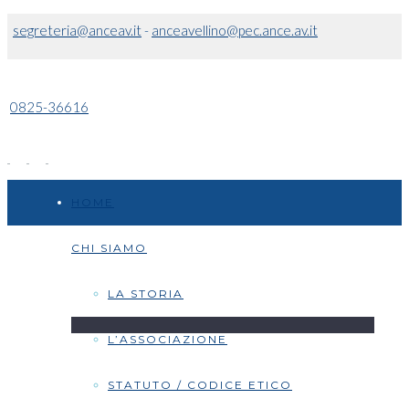
segreteria@anceav.it
-
anceavellino@pec.ance.av.it
0825-36616
HOME
CHI SIAMO
LA STORIA
L’ASSOCIAZIONE
STATUTO / CODICE ETICO