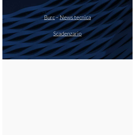
Burc
–
News tecnica
Scadenzario