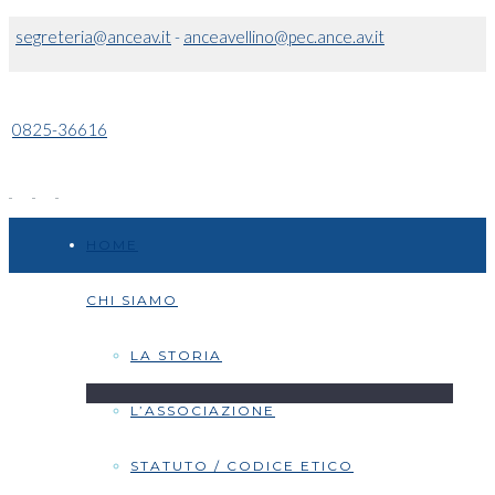
segreteria@anceav.it
-
anceavellino@pec.ance.av.it
0825-36616
HOME
CHI SIAMO
LA STORIA
L’ASSOCIAZIONE
STATUTO / CODICE ETICO