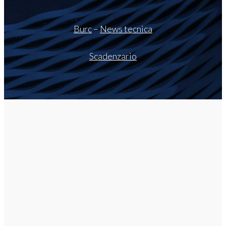
Burc
–
News tecnica
Scadenzario