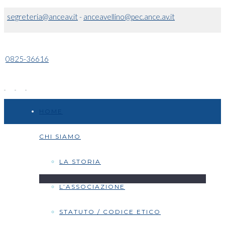
segreteria@anceav.it
-
anceavellino@pec.ance.av.it
0825-36616
HOME
CHI SIAMO
LA STORIA
L’ASSOCIAZIONE
STATUTO / CODICE ETICO