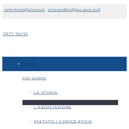
segreteria@anceav.it
-
anceavellino@pec.ance.av.it
0825-36616
HOME
CHI SIAMO
LA STORIA
L’ASSOCIAZIONE
STATUTO / CODICE ETICO