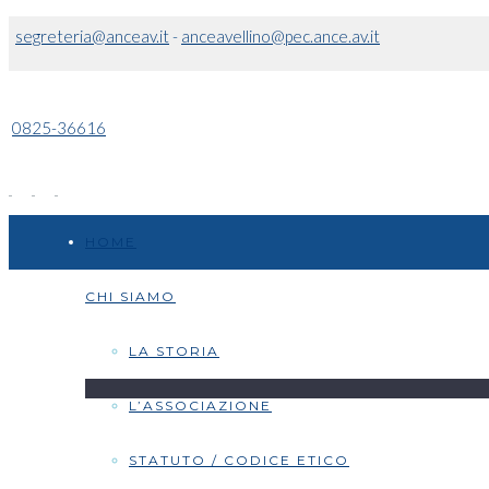
segreteria@anceav.it
-
anceavellino@pec.ance.av.it
0825-36616
HOME
CHI SIAMO
LA STORIA
L’ASSOCIAZIONE
STATUTO / CODICE ETICO