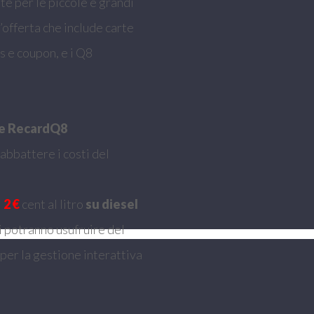
nte per le piccole e grandi
 l’offerta che include carte
ss e coupon, e i Q8
 e RecardQ8
 abbattere i costi del
i
2 €
cent al litro
su diesel
ci potranno usufruire del
per la gestione interattiva