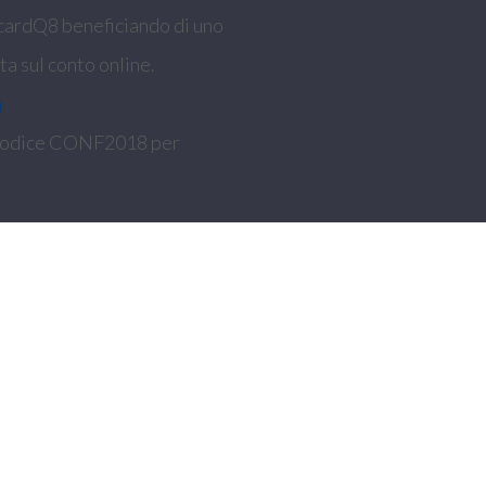
RecardQ8 beneficiando di uno
ta sul conto online.
a
il codice CONF2018 per