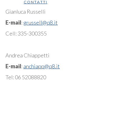
CONTATTI
Gianluca Russelli
E-mail
:
grussell@q8.it
Cell: 335-300355
Andrea Chiappetti
E-mail
:
anchiapp@q8.it
Tel: 06 52088820