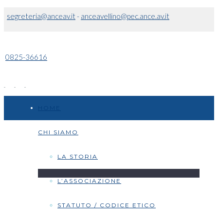
segreteria@anceav.it
-
anceavellino@pec.ance.av.it
0825-36616
HOME
CHI SIAMO
LA STORIA
L’ASSOCIAZIONE
STATUTO / CODICE ETICO