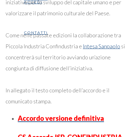
iniziative per lo sviluppo del capitale umano e per
ACCEDI
valorizzare il patrimonio culturale del Paese.
CONTATTI
Come nelle passate edizioni la collaborazione tra
Piccola Industria Confindustria e
Intesa Sanpaolo
si
concentrerà sul territorio avviando un’azione
congiunta di diffusione dell’iniziativa.
In allegato il testo completo dell’accordo e il
comunicato stampa.
Accordo versione definitiva