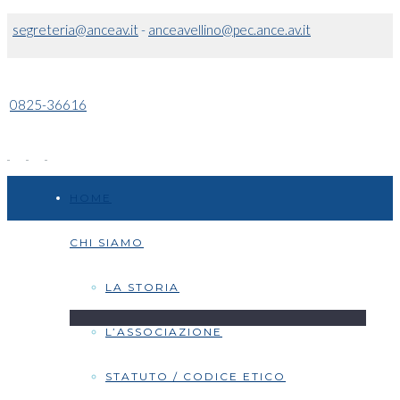
segreteria@anceav.it
-
anceavellino@pec.ance.av.it
0825-36616
HOME
CHI SIAMO
LA STORIA
L’ASSOCIAZIONE
STATUTO / CODICE ETICO