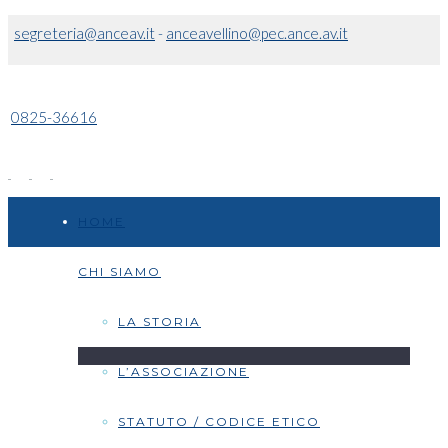
segreteria@anceav.it
-
anceavellino@pec.ance.av.it
0825-36616
HOME
CHI SIAMO
LA STORIA
L’ASSOCIAZIONE
STATUTO / CODICE ETICO