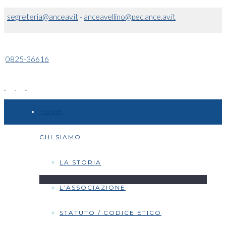
segreteria@anceav.it
-
anceavellino@pec.ance.av.it
0825-36616
HOME
CHI SIAMO
LA STORIA
L’ASSOCIAZIONE
STATUTO / CODICE ETICO