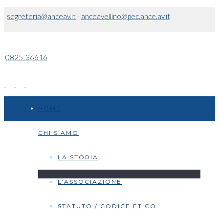
segreteria@anceav.it
-
anceavellino@pec.ance.av.it
0825-36616
HOME
CHI SIAMO
LA STORIA
L’ASSOCIAZIONE
STATUTO / CODICE ETICO