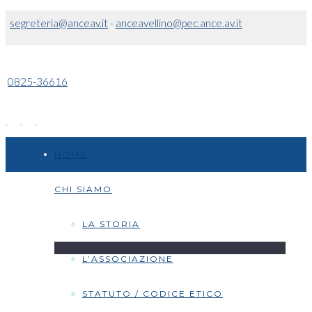
segreteria@anceav.it
-
anceavellino@pec.ance.av.it
0825-36616
HOME
CHI SIAMO
LA STORIA
L’ASSOCIAZIONE
STATUTO / CODICE ETICO