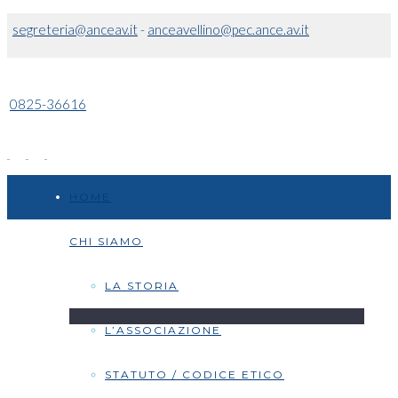
segreteria@anceav.it
-
anceavellino@pec.ance.av.it
0825-36616
HOME
CHI SIAMO
LA STORIA
L’ASSOCIAZIONE
STATUTO / CODICE ETICO