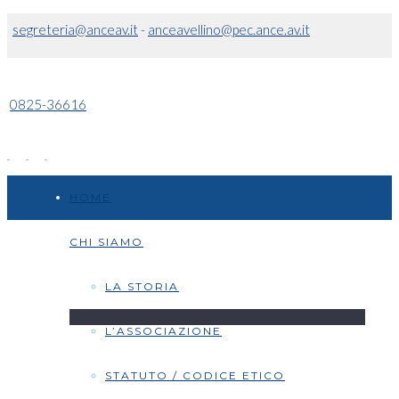
segreteria@anceav.it
-
anceavellino@pec.ance.av.it
0825-36616
HOME
CHI SIAMO
LA STORIA
L’ASSOCIAZIONE
STATUTO / CODICE ETICO