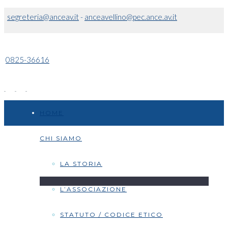
segreteria@anceav.it
-
anceavellino@pec.ance.av.it
0825-36616
HOME
CHI SIAMO
LA STORIA
L’ASSOCIAZIONE
STATUTO / CODICE ETICO