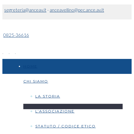
segreteria@anceav.it
-
anceavellino@pec.ance.av.it
0825-36616
HOME
CHI SIAMO
LA STORIA
L’ASSOCIAZIONE
STATUTO / CODICE ETICO