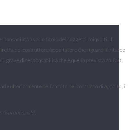
ponsabilità a vario titolo dei soggetti coinvolti. Il
retta del costruttore/appaltatore che riguardi il ritardo
iù grave di responsabilità che è quella prevista dall’art.
inarle ulteriormente nell’ambito del contratto di appalto, il
iurisprudenziale
”.