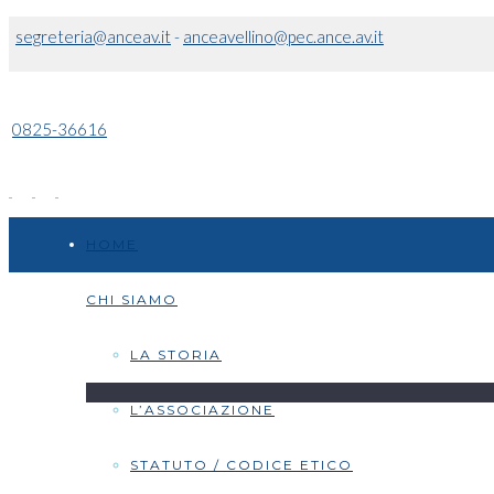
segreteria@anceav.it
-
anceavellino@pec.ance.av.it
0825-36616
HOME
CHI SIAMO
LA STORIA
L’ASSOCIAZIONE
STATUTO / CODICE ETICO