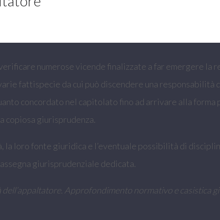
ltatore
erificare numerose vicende finalizzate a far emergere la res
rie fattispecie da cui può discendere una responsabilità di
anto concordato nel capitolato fino ad arrivare alla forma p
una copiosa giurisprudenza.
, la loro fonte giuridica e l’eventuale possibilità di discipl
a rassegna giurisprudenziale dedicata.
tà dell’appaltatore. Approfondimento normativo e casistica g