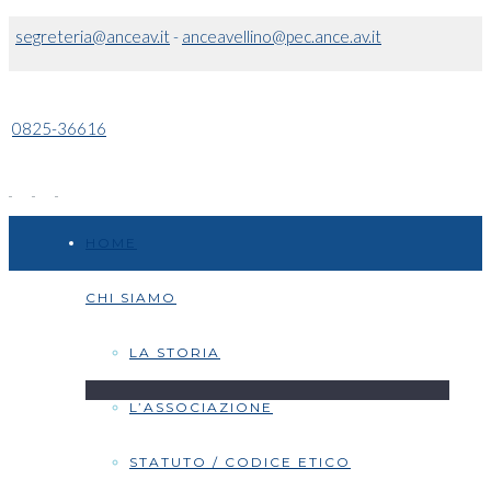
segreteria@anceav.it
-
anceavellino@pec.ance.av.it
0825-36616
HOME
CHI SIAMO
LA STORIA
L’ASSOCIAZIONE
STATUTO / CODICE ETICO