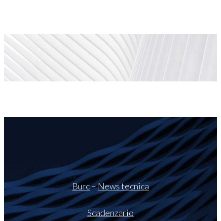
Burc
–
News tecnica
Scadenzario