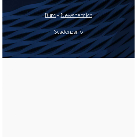
Burc
–
News tecnica
Scadenzario