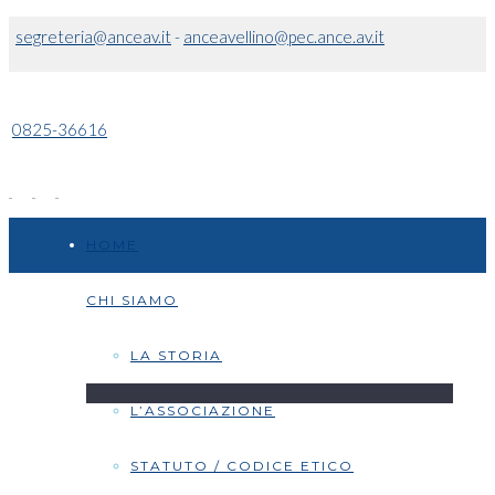
segreteria@anceav.it
-
anceavellino@pec.ance.av.it
0825-36616
HOME
CHI SIAMO
LA STORIA
L’ASSOCIAZIONE
STATUTO / CODICE ETICO