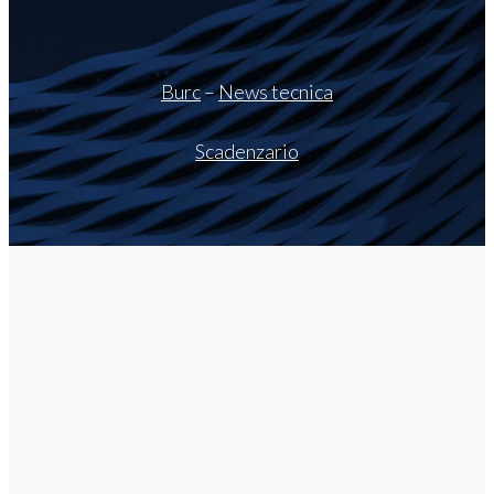
Burc
–
News tecnica
Scadenzario