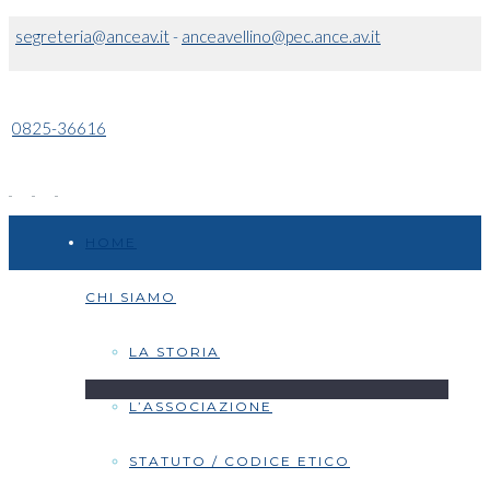
segreteria@anceav.it
-
anceavellino@pec.ance.av.it
0825-36616
HOME
CHI SIAMO
LA STORIA
L’ASSOCIAZIONE
STATUTO / CODICE ETICO