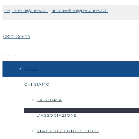
segreteria@anceav.it
-
anceavellino@pec.ance.av.it
0825-36616
HOME
CHI SIAMO
LA STORIA
L’ASSOCIAZIONE
STATUTO / CODICE ETICO