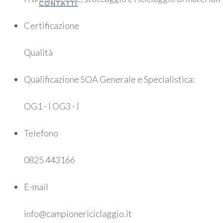
CONTATTI
Certificazione
Qualità
Qualificazione SOA Generale e Specialistica:
OG1 - I OG3 - I
Telefono
0825 443166
E-mail
info@campionericiclaggio.it