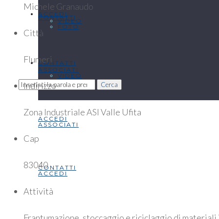
Michele Granaudo
ACCEDI
CONTATTI
VIDEO
FOTO
Città
Flumeri
CONTATTI
ASSOCIATI
VIDEO
Indirizzo
Cerca
Zona Industriale ASI Valle Ufita
ACCEDI
ASSOCIATI
Cap
83040
CONTATTI
ACCEDI
Attività
Frantumazione, stoccaggio e riciclaggio di materiali 