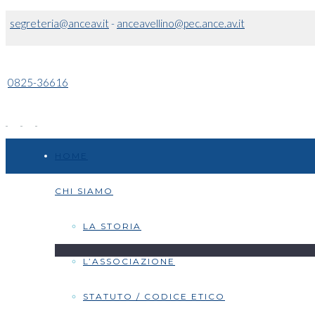
segreteria@anceav.it
-
anceavellino@pec.ance.av.it
0825-36616
HOME
CHI SIAMO
LA STORIA
L’ASSOCIAZIONE
STATUTO / CODICE ETICO