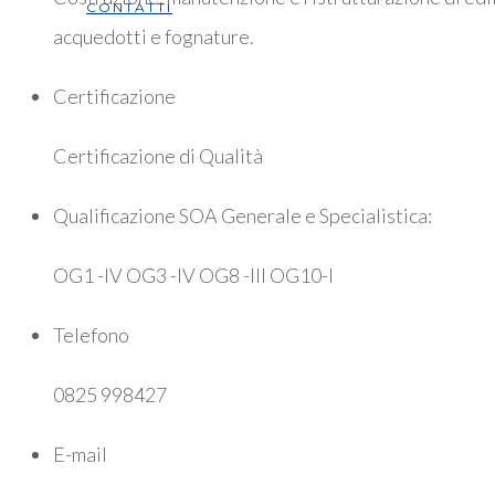
CONTATTI
acquedotti e fognature.
Certificazione
Certificazione di Qualità
Qualificazione SOA Generale e Specialistica:
OG1 -IV OG3 -IV OG8 -III OG10-I
Telefono
0825 998427
E-mail