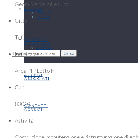
Geom. Verosimile Luca
ACCEDI
CONTATTI
VIDEO
FOTO
Città
Tufo
CONTATTI
ASSOCIATI
VIDEO
Indirizzo
Cerca
Area PIP Lotto F
ACCEDI
ASSOCIATI
Cap
83010
CONTATTI
ACCEDI
Attività
Costruzione, manutenzione e ristrutturazione di edific