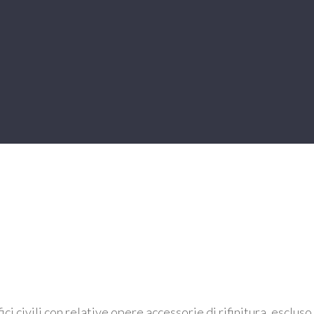
i civili con relative opere accessorie di rifinitura, escluso