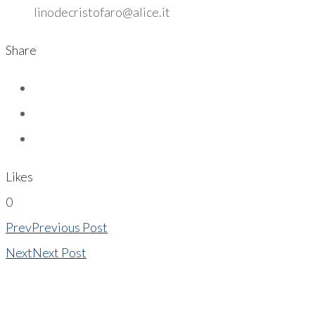
linodecristofaro@alice.it
Share
Likes
0
Prev
Previous Post
Next
Next Post