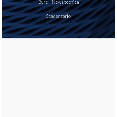
Burc
–
News tecnica
Scadenzario