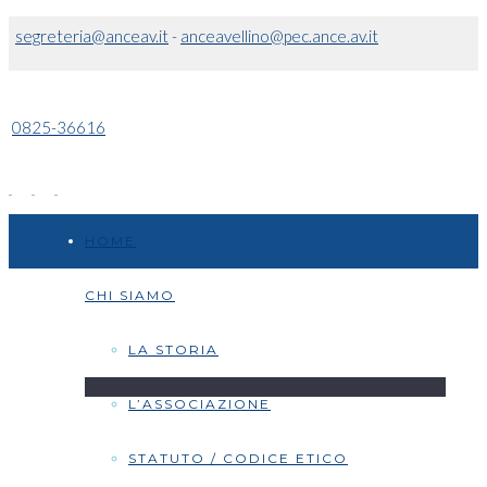
segreteria@anceav.it
-
anceavellino@pec.ance.av.it
0825-36616
HOME
CHI SIAMO
LA STORIA
L’ASSOCIAZIONE
STATUTO / CODICE ETICO