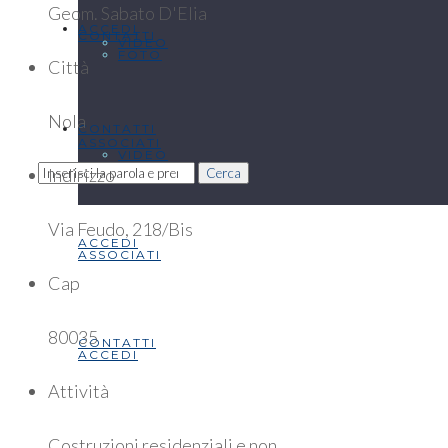
Geom. Sabato D'Elia
ACCEDI
CONTATTI
VIDEO
FOTO
Città
Nola
CONTATTI
ASSOCIATI
VIDEO
Indirizzo
Cerca
Via Feudo, 218/Bis
ACCEDI
ASSOCIATI
Cap
80035
CONTATTI
ACCEDI
Attività
Costruzioni residenziali e non