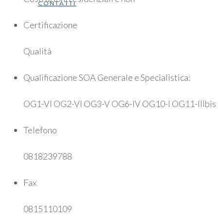
CONTATTI
Certificazione
Qualità
Qualificazione SOA Generale e Specialistica:
OG1-VI OG2-VI OG3-V OG6-IV OG10-I OG11-IIIbis 
Telefono
0818239788
Fax
0815110109