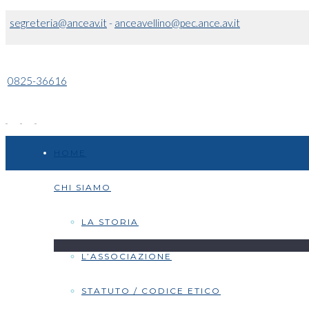
segreteria@anceav.it
-
anceavellino@pec.ance.av.it
0825-36616
HOME
CHI SIAMO
LA STORIA
L’ASSOCIAZIONE
STATUTO / CODICE ETICO