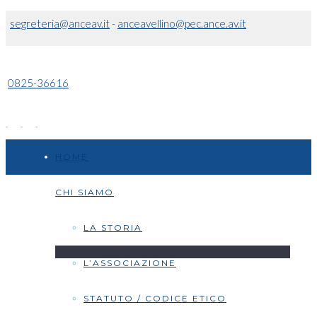
segreteria@anceav.it
-
anceavellino@pec.ance.av.it
0825-36616
HOME
CHI SIAMO
LA STORIA
L’ASSOCIAZIONE
STATUTO / CODICE ETICO