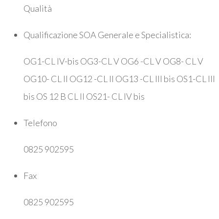
Qualità
Qualificazione SOA Generale e Specialistica:
OG1-CL IV-bis OG3-CL V OG6 -CL V OG8- CL V
OG10- CL II OG12 -CL II OG13 -CL III bis OS1-CL III
bis OS 12 B CL II OS21- CL IV bis
Telefono
0825 902595
Fax
0825 902595