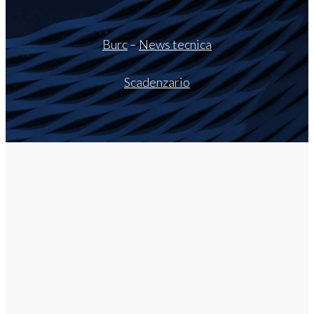
Burc
–
News tecnica
Scadenzario