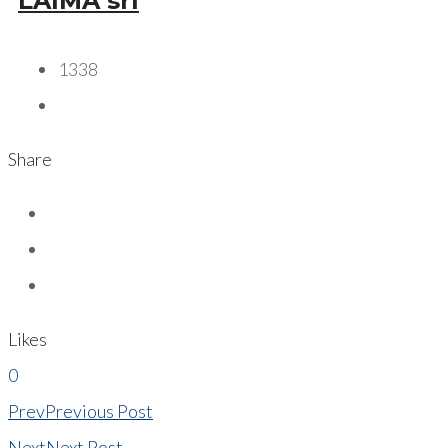
LAIMA srl
1338
Share
Likes
0
Prev
Previous Post
Next
Next Post