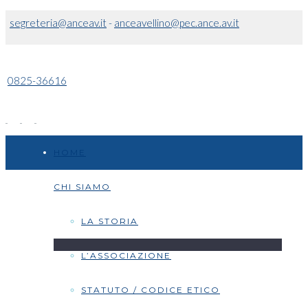
segreteria@anceav.it
-
anceavellino@pec.ance.av.it
0825-36616
HOME
CHI SIAMO
LA STORIA
L’ASSOCIAZIONE
STATUTO / CODICE ETICO