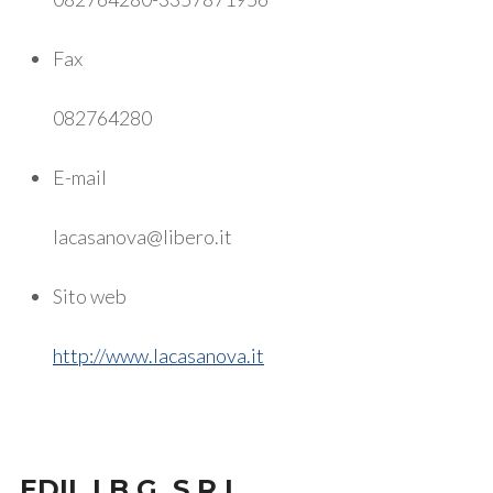
Fax
082764280
E-mail
lacasanova@libero.it
Sito web
http://www.lacasanova.it
EDIL I.B.G. S.R.L.