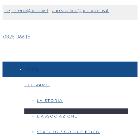
segreteria@anceav.it
-
anceavellino@pec.ance.av.it
0825-36616
HOME
CHI SIAMO
LA STORIA
L’ASSOCIAZIONE
STATUTO / CODICE ETICO