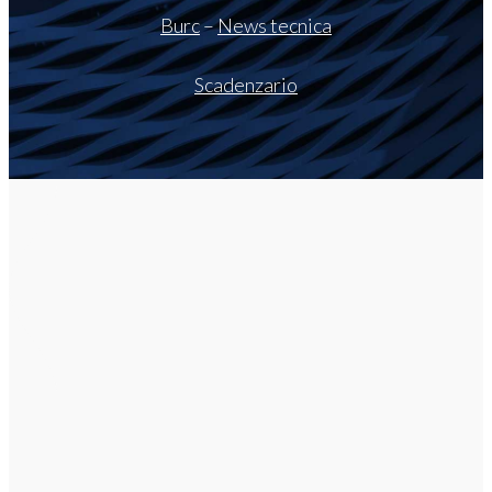
Burc
–
News tecnica
Scadenzario