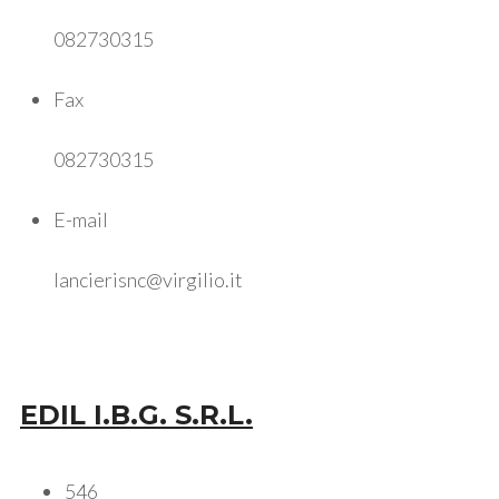
082730315
Fax
082730315
E-mail
lancierisnc@virgilio.it
EDIL I.B.G. S.R.L.
546